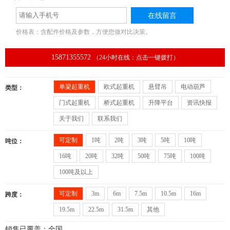
价格表：含配件价格及参数，方便您做对比决策。
15871355572
（24小时在线：点击一键拨打）
单梁起重机
欧式起重机
悬臂吊
电动葫芦
类型：
门式起重机
桥式起重机
升降平台
资讯快报
关于我们
联系我们
可定制
1吨
2吨
3吨
5吨
10吨
吨位：
16吨
20吨
32吨
50吨
75吨
100吨
100吨及以上
可定制
3m
6m
7.5m
10.5m
16m
跨度：
19.5m
22.5m
31.5m
其他
销售已覆盖：全国