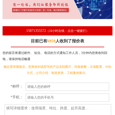
15871355572
（24小时在线：点击一键拨打）
目前已有
6959
人收到了报价表
河南周口
吕先生
186******64
咨询处理中，工程师已收到。
您的留言将通过邮件、 短信、 电话的方式通知工作人员，3分钟内您将收到回
山东威海
李先生
159******98
报价表已发送，工程师已经回复
电，请保持电话畅通
湖南常德
张先生
133******35
咨询处理中，工程师已收到。
确定需求规格后，您将收到该型号的产品实拍图片，性能参数，出场配置，付款
青海西宁
李女士
139******26
报价表已发送，工程师已经回复。
方式，公司介绍，制造资质，工程案例展示。
辽宁辽阳
刘先生
150******84
售前问题已解决，工程师已经回复
*称呼：
安徽宿州
徐先生
187******25
售前问题已解决，工程师已经回复
辽宁辽阳
魏先生
188******22
咨询处理中，工程师已收到。
*手机：
河北唐山
周先生
176******65
咨询处理中，工程师已收到。
河南南阳
王先生
186******35
报价表已发送，工程师已经回复。