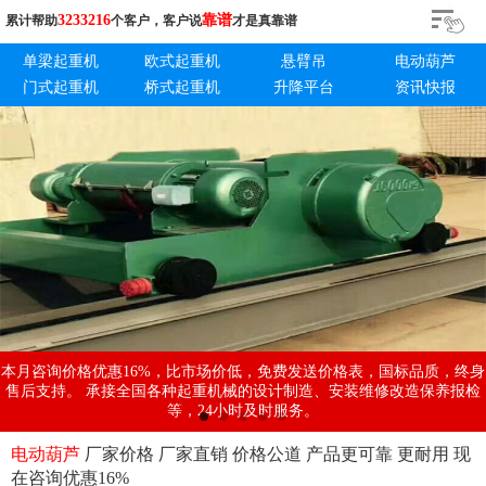
3233216
靠谱
累计帮助
个客户，客户说
才是真靠谱
单梁起重机
欧式起重机
悬臂吊
电动葫芦
门式起重机
桥式起重机
升降平台
资讯快报
本月咨询价格优惠16%，比市场价低，免费发送价格表，国标品质，终身
售后支持。 承接全国各种起重机械的设计制造、安装维修改造保养报检
等，24小时及时服务。
电动葫芦
厂家价格 厂家直销 价格公道 产品更可靠 更耐用 现
在咨询优惠16%