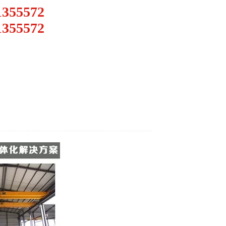
1355572
1355572