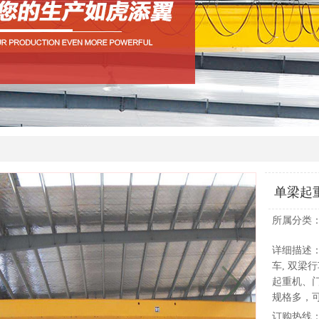
单梁起
所属分类：
详细描述：
车, 双梁
起重机、
规格多，
订购热线