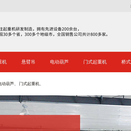
重机
悬臂吊
电动葫芦
门式起重机
桥式
电动葫芦
、
门式起重机
、